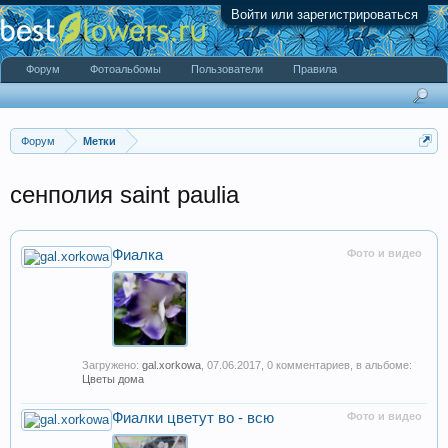
Войти или зарегистрироваться
Форум
Фотоальбомы
Пользователи
Правила
Форум
Метки
сенполия saint paulia
Фиалка
Фото и видео
Загружено:
gal.xorkowa
,
07.06.2017
, 0 комментариев, в альбоме:
Цветы дома
Фиалки цветут во - всю
Фото и видео