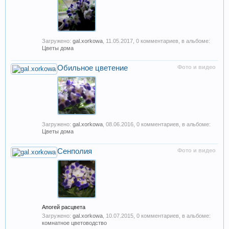
Загружено:
gal.xorkowa
,
11.05.2017
, 0 комментариев, в альбоме:
Цветы дома
Обильное цветение
Фото и видео
Загружено:
gal.xorkowa
,
08.06.2016
, 0 комментариев, в альбоме:
Цветы дома
Сенполия
Фото и видео
Апогей расцвета
Загружено:
gal.xorkowa
,
10.07.2015
, 0 комментариев, в альбоме:
комнатное цветоводство