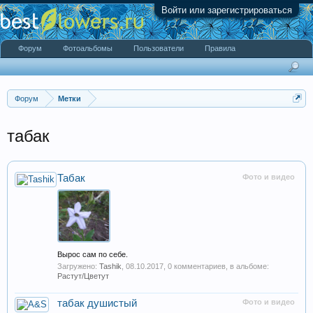
Войти или зарегистрироваться
Форум
Фотоальбомы
Пользователи
Правила
Форум
Метки
табак
Табак
Фото и видео
Вырос сам по себе.
Загружено:
Tashik
,
08.10.2017
, 0 комментариев, в альбоме:
Растут/Цветут
табак душистый
Фото и видео