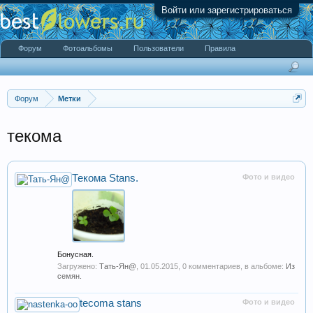
Войти или зарегистрироваться
Форум
Фотоальбомы
Пользователи
Правила
Форум
Метки
текома
Текома Stans.
Фото и видео
Бонусная.
Загружено:
Тать-Ян@
,
01.05.2015
, 0 комментариев, в альбоме:
Из
семян.
tecoma stans
Фото и видео