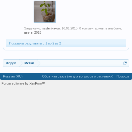
Загружено:
nastenka-oo
,
10.01.2015
, 0 комментариев, в альбоме:
цветы 2015
Показаны результаты с 1 по 2 из 2
Форум
Метки
Russian (RU)
Обратная связь (не для вопросов о растениях)
Помощь
Forum software by XenForo™