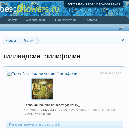
Войти или зарегистрироваться
Форум
Фотоальбомы
Пользователи
Правила
Форум
Метки
тилландсия филифолия
Тилландсия Филифолия
Фото и видео
Забавная, похожа на болотную кочку))
Загружено:
Crazy Jane
,
27.04.2025
, 0 комментариев, в альбоме:
Садик "Южное окно"
Показаны результаты с 1 по 1 из 1