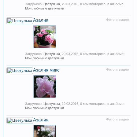
Загружено:
Цветулька
,
20.03.2016
, 0 комментариев, в альбоме:
Мои любимые цветульки
Азалия
Фото и видео
Загружено:
Цветулька
,
20.03.2016
, 0 комментариев, в альбоме:
Мои любимые цветульки
Азалия микс
Фото и видео
Загружено:
Цветулька
,
10.02.2016
, 0 комментариев, в альбоме:
Мои любимые цветульки
Азалия
Фото и видео