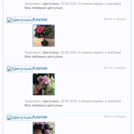
Загружено:
Цветулька
,
23.09.2016
, 0 комментариев, в альбоме:
Мои любимые цветульки
Азалия
Фото и видео
Загружено:
Цветулька
,
23.09.2016
, 0 комментариев, в альбоме:
Мои любимые цветульки
Азалия
Фото и видео
Загружено:
Цветулька
,
18.09.2016
, 0 комментариев, в альбоме:
Мои любимые цветульки
Азалия
Фото и видео