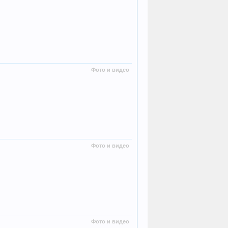
Фото и видео
Фото и видео
Фото и видео