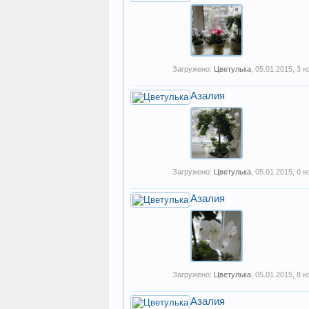
Загружено:
Цветулька
,
05.01.2015
, 3 
Азалия
Загружено:
Цветулька
,
05.01.2015
, 0 
Азалия
Загружено:
Цветулька
,
05.01.2015
, 8 
Азалия