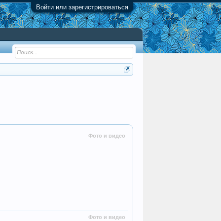
Войти или зарегистрироваться
Фото и видео
Фото и видео