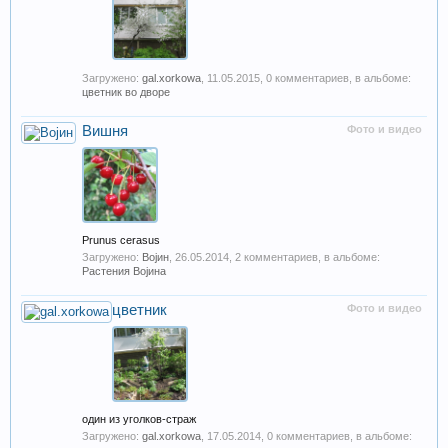
Загружено:
gal.xorkowa
,
11.05.2015
, 0 комментариев, в альбоме:
цветник во дворе
Вишня
Фото и видео
Prunus cerasus
Загружено:
Војин
,
26.05.2014
, 2 комментариев, в альбоме:
Растения Војина
цветник
Фото и видео
один из уголков-страж
Загружено:
gal.xorkowa
,
17.05.2014
, 0 комментариев, в альбоме: