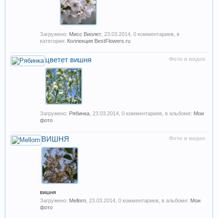
Загружено:
Мисс Виолет
,
23.03.2014
, 0 комментариев, в
категории:
Коллекция BestFlowers.ru
цветет вишня
Фото и видео
Загружено:
Рябинка
,
23.03.2014
, 0 комментариев, в альбоме:
Мои
фото
ВИШНЯ
Фото и видео
вишня
Загружено:
Mellorn
,
23.03.2014
, 0 комментариев, в альбоме:
Мои
фото