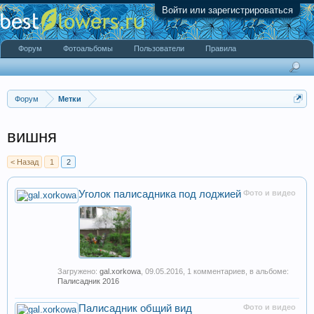
Войти или зарегистрироваться
Форум
Фотоальбомы
Пользователи
Правила
Форум
Метки
вишня
< Назад
1
2
Уголок палисадника под лоджией
Фото и видео
Загружено:
gal.xorkowa
,
09.05.2016
, 1 комментариев, в альбоме:
Палисадник 2016
Палисадник общий вид
Фото и видео