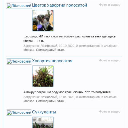
Цветок хавортии полосатой
Фото и видео
...по ходу, ИИ таки сломает голову, распознавая таки где здесь
цветок... ;DDD
Загружено:
Лёзковский
,
10.10.2020
, 0 комментариев, в альбоме:
Москва. Семнадцатый этаж.
Хавортия полосатая
Фото и видео
А вокруг покрошил седумов краснеющих. Что-то получится...
Загружено:
Лёзковский
,
18.04.2020
, 0 комментариев, в альбоме:
Москва. Семнадцатый этаж.
Суккуленты
Фото и видео