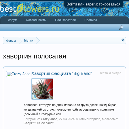
Войти или зарегистрироваться
Форум
Фотоальбомы
Пользователи
Правила
Форум
Метки
хавортия полосатая
Хавортия фасциата "Big Band"
Фото и видео
Хавортия, которую на днях избавил от груза деток. Каждый раз,
когда на неё смотрю, почему-то идёт ассоциация с пряником
(обычный с глазурью или...
Загружено:
Crazy Jane
,
27.04.2024
, 0 комментариев, в альбоме:
Садик "Южное окно"