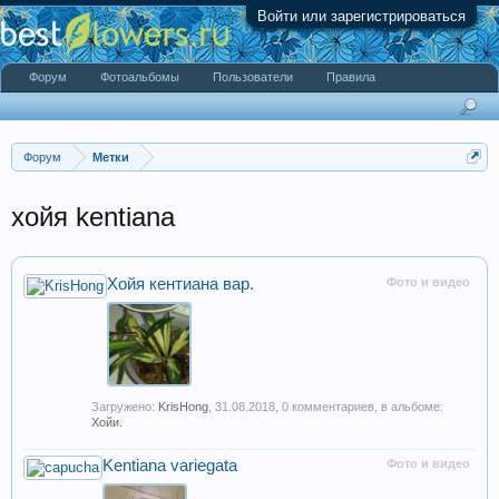
Войти или зарегистрироваться
Форум
Фотоальбомы
Пользователи
Правила
Форум
Метки
хойя kentiana
Хойя кентиана вар.
Фото и видео
Загружено:
KrisHong
,
31.08.2018
, 0 комментариев, в альбоме:
Хойи.
Kentiana variegata
Фото и видео