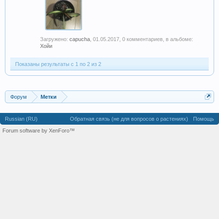
Загружено:
capucha
,
01.05.2017
, 0 комментариев, в альбоме:
Хойи
Показаны результаты с 1 по 2 из 2
Форум
Метки
Russian (RU)
Обратная связь (не для вопросов о растениях)
Помощь
Forum software by XenForo™