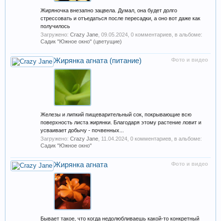
Жиряночка внезапно зацвела. Думал, она будет долго
стрессовать и отъедаться после пересадки, а оно вот даже как
получилось
Загружено:
Crazy Jane
,
09.05.2024
, 0 комментариев, в альбоме:
Садик "Южное окно" (цветущие)
Жирянка агната (питание)
Фото и видео
Железы и липкий пищеварительный сок, покрывающие всю
поверхность листа жирянки. Благодаря этому растение ловит и
усваивает добычу - почвенных...
Загружено:
Crazy Jane
,
11.04.2024
, 0 комментариев, в альбоме:
Садик "Южное окно"
Жирянка агната
Фото и видео
Бывает такое, что когда недолюбливаешь какой-то конкретный