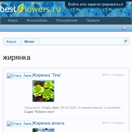
Войти или зарегистрироваться
Форум
Фотоальбомы
Пользователи
Правила
Форум
Метки
жирянка
Жирянка 'Tina'
Фото и видео
Загружено:
Crazy Jane
,
09.03.2026
, 0 комментариев, в альбоме:
Садик "Южное окно"
Жирянка агната
Фото и видео