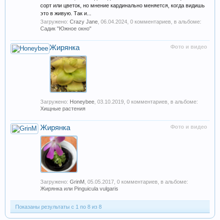
сорт или цветок, но мнение кардинально меняется, когда видишь
это в живую. Так и...
Загружено:
Crazy Jane
,
06.04.2024
, 0 комментариев, в альбоме:
Садик "Южное окно"
Жирянка
Фото и видео
Загружено:
Honeybee
,
03.10.2019
, 0 комментариев, в альбоме:
Хищные растения
Жирянка
Фото и видео
Загружено:
GrinM
,
05.05.2017
, 0 комментариев, в альбоме:
Жирянка или Pinguicula vulgaris
Показаны результаты с 1 по 8 из 8