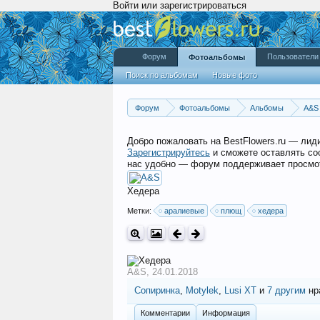
Войти или зарегистрироваться
Форум
Пользователи
Фотоальбомы
Поиск по альбомам
Новые фото
Форум
Фотоальбомы
Альбомы
A&S
Добро пожаловать на BestFlowers.ru — ли
Зарегистрируйтесь
и сможете оставлять со
нас удобно — форум поддерживает просмот
Хедера
Метки:
аралиевые
плющ
хедера
A&S
,
24.01.2018
Сопиринка
,
Motylek
,
Lusi XT
и
7 другим
нр
Комментарии
Информация