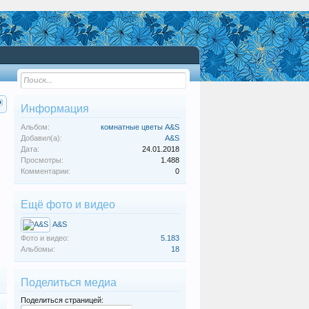
Информация
Альбом:
комнатные цветы A&S
Добавил(а):
A&S
Дата:
24.01.2018
Просмотры:
1.488
Комментарии:
0
Ещё фото и видео
A&S
Фото и видео:
5.183
Альбомы:
18
Поделиться медиа
Поделиться страницей: