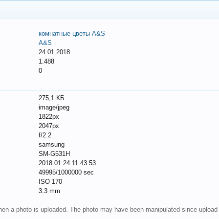
комнатные цветы A&S
A&S
24.01.2018
1.488
0
275,1 КБ
image/jpeg
1822px
2047px
f/2.2
samsung
SM-G531H
2018:01:24 11:43:53
49995/1000000 sec
ISO 170
3.3 mm
 when a photo is uploaded. The photo may have been manipulated since upload