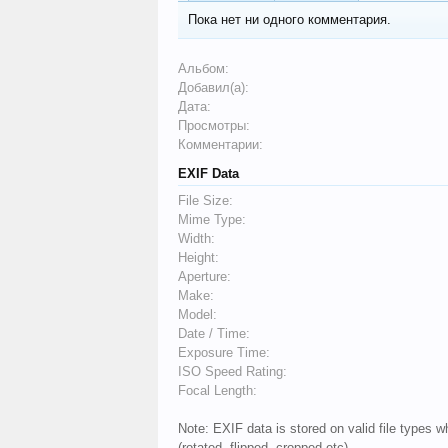
Пока нет ни одного комментария.
Альбом:
Добавил(а):
Дата:
Просмотры:
Комментарии:
EXIF Data
File Size:
Mime Type:
Width:
Height:
Aperture:
Make:
Model:
Date / Time:
Exposure Time:
ISO Speed Rating:
Focal Length:
Note: EXIF data is stored on valid file types
(rotated, flipped, cropped etc).